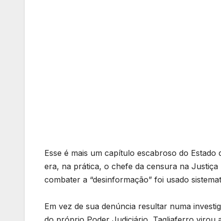
Esse é mais um capítulo escabroso do Estado d
era, na prática, o chefe da censura na Justiça
combater a “desinformação” foi usado sistemati
Em vez de sua denúncia resultar numa investi
do próprio Poder Judiciário, Tagliaferro virou