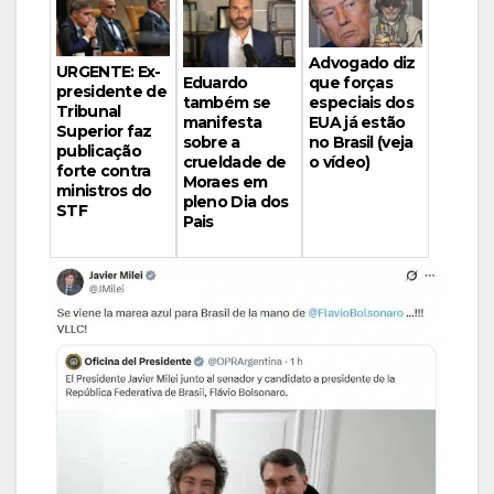
Advogado diz
URGENTE: Ex-
Eduardo
que forças
presidente de
também se
especiais dos
Tribunal
manifesta
EUA já estão
Superior faz
sobre a
no Brasil (veja
publicação
crueldade de
o vídeo)
forte contra
Moraes em
ministros do
pleno Dia dos
STF
Pais