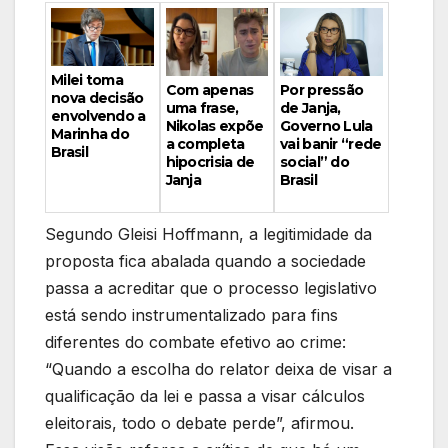
Milei toma
Por pressão
Com apenas
nova decisão
de Janja,
uma frase,
envolvendo a
Governo Lula
Nikolas expõe
Marinha do
vai banir “rede
a completa
Brasil
social” do
hipocrisia de
Brasil
Janja
Segundo Gleisi Hoffmann, a legitimidade da
proposta fica abalada quando a sociedade
passa a acreditar que o processo legislativo
está sendo instrumentalizado para fins
diferentes do combate efetivo ao crime:
“Quando a escolha do relator deixa de visar a
qualificação da lei e passa a visar cálculos
eleitorais, todo o debate perde”, afirmou.