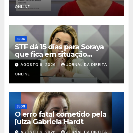
inquéritos de Xandão
ONLINE
BLOG
STF dá 15 dias para Soraya
que fica em situação
extremamente delicada
AGOSTO 6, 2026
JORNAL DA DIREITA
ONLINE
BLOG
O erro fatal cometido pela
juíza Gabriela Hardt
AGOSTO 6, 2026
JORNAL DA DIREITA