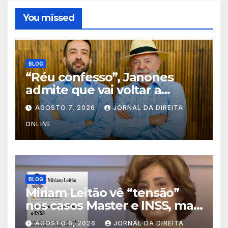
You missed
BLOG
“Réu confesso”, Janones
admite que vai voltar a
delinquir. Resta saber o que
AGOSTO 7, 2026
JORNAL DA DIREITA
fará a Justiça
ONLINE
BLOG
Miriam Leitão vê “tensão”
nos casos Master e INSS, mas
não vê nada nos famigerados
AGOSTO 6, 2026
JORNAL DA DIREITA