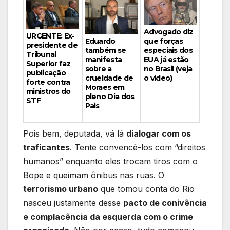
Advogado diz
URGENTE: Ex-
Eduardo
que forças
presidente de
também se
especiais dos
Tribunal
manifesta
EUA já estão
Superior faz
sobre a
no Brasil (veja
publicação
crueldade de
o vídeo)
forte contra
Moraes em
ministros do
pleno Dia dos
STF
Pais
Pois bem, deputada, vá lá
dialogar com os
traficantes
. Tente convencê-los com “direitos
humanos” enquanto eles trocam tiros com o
Bope e queimam ônibus nas ruas. O
terrorismo urbano
que tomou conta do Rio
nasceu justamente desse
pacto de conivência
e complacência da esquerda com o crime