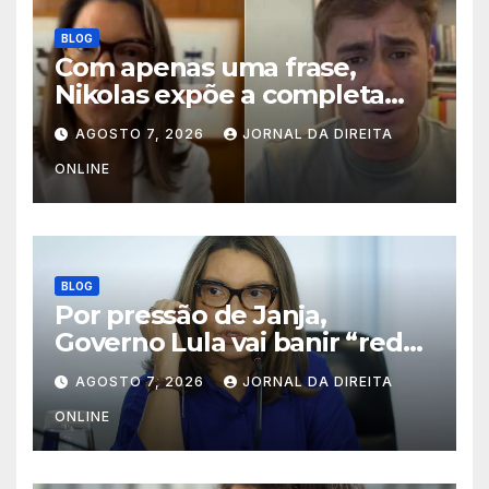
BLOG
Com apenas uma frase,
Nikolas expõe a completa
hipocrisia de Janja
AGOSTO 7, 2026
JORNAL DA DIREITA
ONLINE
BLOG
Por pressão de Janja,
Governo Lula vai banir “rede
social” do Brasil
AGOSTO 7, 2026
JORNAL DA DIREITA
ONLINE