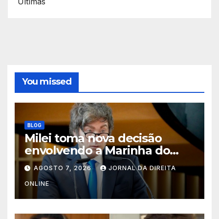
Últimas
You missed
BLOG
Milei toma nova decisão
envolvendo a Marinha do
Brasil
AGOSTO 7, 2026
JORNAL DA DIREITA
ONLINE