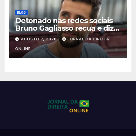
BLOG
Detonado nas redes sociais
Bruno Gagliasso recua e diz
que foi “impulsivo e imaturo”
AGOSTO 7, 2026
JORNAL DA DIREITA
ONLINE