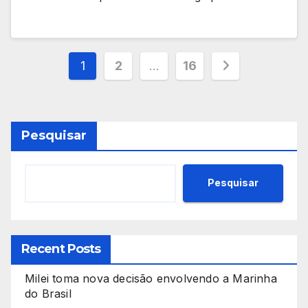
Paginação
1
2
…
16
de
posts
Pesquisar
Pesquisar
Recent Posts
Milei toma nova decisão envolvendo a Marinha
do Brasil