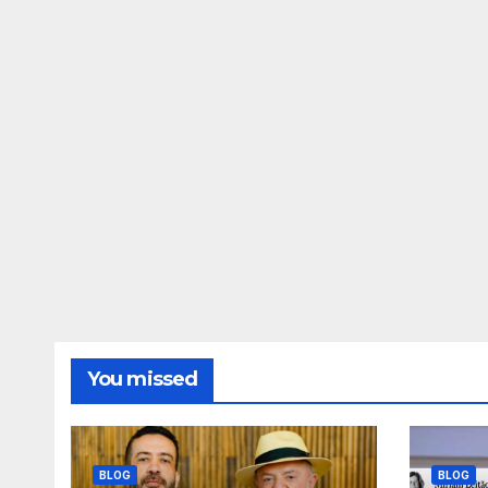
You missed
BLOG
BLOG