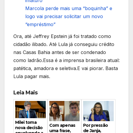
imaturo”
Marcola perde mais uma “boquinha” e
logo vai precisar solicitar um novo
“empréstimo”
Ora, até Jeffrey Epstein já foi tratado como
cidadão ilibado. Até Lula já conseguiu crédito
nas Casas Bahia antes de ser condenado
como ladrão.Essa é a imprensa brasileira atual:
patética, amadora e seletiva.E vai piorar. Basta
Lula pagar mais.
Leia Mais
Milei toma
Por pressão
Com apenas
nova decisão
de Janja,
uma frase,
envolvendo a