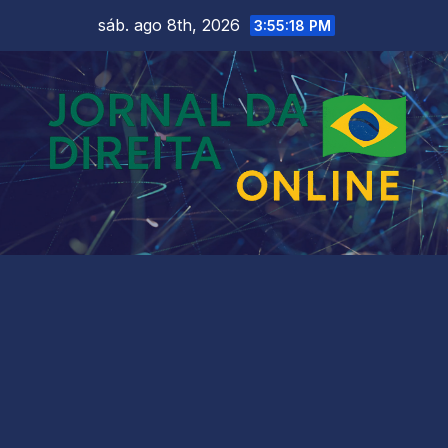
Skip
sáb. ago 8th, 2026
3:55:20 PM
to
content