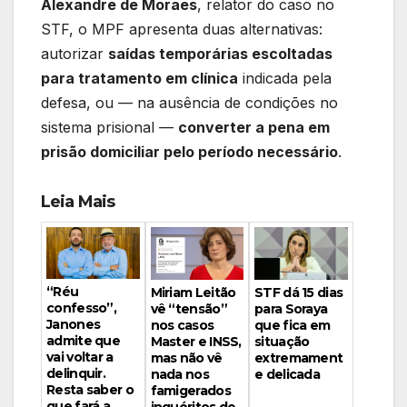
Alexandre de Moraes
, relator do caso no
STF, o MPF apresenta duas alternativas:
autorizar
saídas temporárias escoltadas
para tratamento em clínica
indicada pela
defesa, ou — na ausência de condições no
sistema prisional —
converter a pena em
prisão domiciliar pelo período necessário
.
Leia Mais
“Réu
Miriam Leitão
STF dá 15 dias
confesso”,
vê “tensão”
para Soraya
Janones
nos casos
que fica em
admite que
Master e INSS,
situação
vai voltar a
mas não vê
extremament
delinquir.
nada nos
e delicada
Resta saber o
famigerados
que fará a
inquéritos de