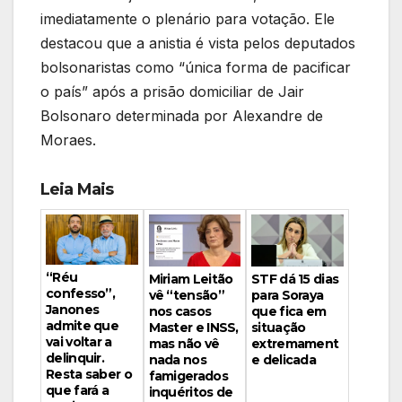
imediatamente o plenário para votação. Ele
destacou que a anistia é vista pelos deputados
bolsonaristas como “única forma de pacificar
o país” após a prisão domiciliar de Jair
Bolsonaro determinada por Alexandre de
Moraes.
Leia Mais
“Réu
Miriam Leitão
STF dá 15 dias
confesso”,
vê “tensão”
para Soraya
Janones
nos casos
que fica em
admite que
Master e INSS,
situação
vai voltar a
mas não vê
extremament
delinquir.
nada nos
e delicada
Resta saber o
famigerados
que fará a
inquéritos de