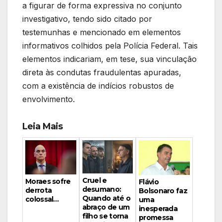
a figurar de forma expressiva no conjunto
investigativo, tendo sido citado por
testemunhas e mencionado em elementos
informativos colhidos pela Polícia Federal. Tais
elementos indicariam, em tese, sua vinculação
direta às condutas fraudulentas apuradas,
com a existência de indícios robustos de
envolvimento.
Leia Mais
Cruel e
Moraes sofre
Flávio
desumano:
derrota
Bolsonaro faz
Quando até o
colossal…
uma
abraço de um
inesperada
filho se torna
promessa