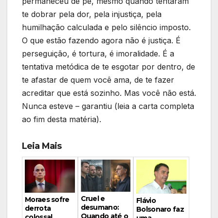
permaneceu de pé, mesmo quando tentaram
te dobrar pela dor, pela injustiça, pela
humilhação calculada e pelo silêncio imposto.
O que estão fazendo agora não é justiça. É
perseguição, é tortura, é imoralidade. É a
tentativa metódica de te esgotar por dentro, de
te afastar de quem você ama, de te fazer
acreditar que está sozinho. Mas você não está.
Nunca esteve – garantiu (leia a carta completa
ao fim desta matéria).
Leia Mais
Cruel e
Moraes sofre
Flávio
desumano:
derrota
Bolsonaro faz
Quando até o
colossal…
uma