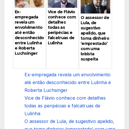
Vice de Flávio
Ex-
conhece com
empregada
O assessor de
detalhes
revela um
Lula, de
todas as
envolvimento
sugestivo
peripécias e
até então
apelido, que
falcatruas de
desconhecido
toma dinheiro
Lulinha
entre Lulinha
‘emprestado’
e Roberta
com uma
Luchsinger
lobista
suspeita
Ex-empregada revela um envolvimento
até então desconhecido entre Lulinha e
Roberta Luchsinger
Vice de Flávio conhece com detalhes
todas as peripécias e falcatruas de
Lulinha
O assessor de Lula, de sugestivo apelido,
que toma dinheiro ‘emprestado’ com uma