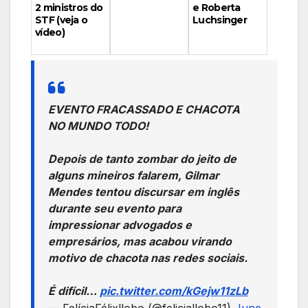
e Roberta
2 ministros do
Luchsinger
STF (veja o
vídeo)
EVENTO FRACASSADO E CHACOTA
NO MUNDO TODO!
Depois de tanto zombar do jeito de
alguns mineiros falarem, Gilmar
Mendes tentou discursar em inglês
durante seu evento para
impressionar advogados e
empresários, mas acabou virando
motivo de chacota nas redes sociais.
É difícil…
pic.twitter.com/kGejw11zLb
— FelíciaFélixllobo (@feliciallobo11)
June