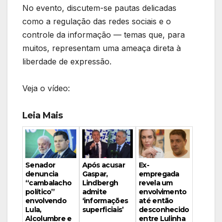
No evento, discutem-se pautas delicadas
como a regulação das redes sociais e o
controle da informação — temas que, para
muitos, representam uma ameaça direta à
liberdade de expressão.
Veja o vídeo:
Leia Mais
Ex-
Senador
Após acusar
empregada
denuncia
Gaspar,
revela um
“cambalacho
Lindbergh
envolvimento
político”
admite
até então
envolvendo
‘informações
desconhecido
Lula,
superficiais’
entre Lulinha
Alcolumbre e