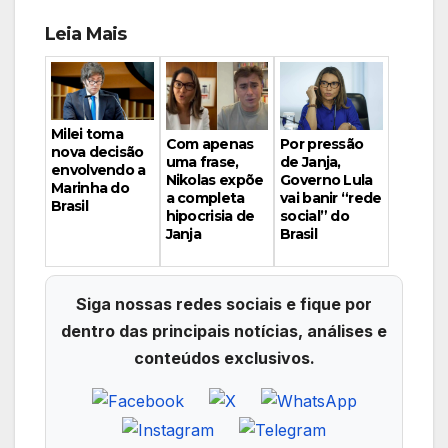
Leia Mais
Milei toma
Por pressão
Com apenas
nova decisão
de Janja,
uma frase,
envolvendo a
Governo Lula
Nikolas expõe
Marinha do
vai banir “rede
a completa
Brasil
social” do
hipocrisia de
Brasil
Janja
Siga nossas redes sociais e fique por
dentro das principais notícias, análises e
conteúdos exclusivos.