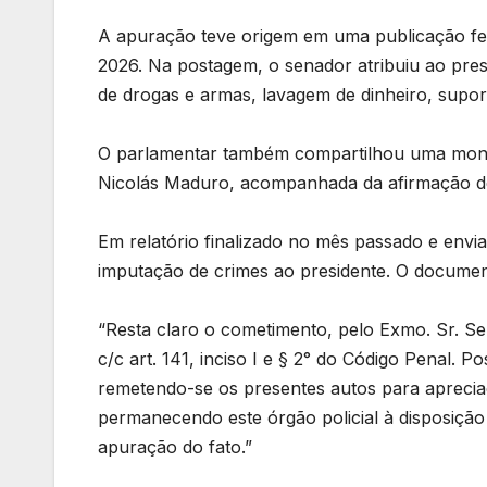
A apuração teve origem em uma publicação feit
2026. Na postagem, o senador atribuiu ao presi
de drogas e armas, lavagem de dinheiro, suporte
O parlamentar também compartilhou uma mont
Nicolás Maduro, acompanhada da afirmação de q
Em relatório finalizado no mês passado e envia
imputação de crimes ao presidente. O documen
“Resta claro o cometimento, pelo Exmo. Sr. Sen
c/c art. 141, inciso I e § 2° do Código Penal. P
remetendo-se os presentes autos para aprecia
permanecendo este órgão policial à disposição 
apuração do fato.”