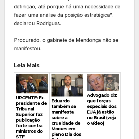
definição, até porque há uma necessidade de
fazer uma análise da posição estratégica”,
declarou Rodrigues.
Procurado, o gabinete de Mendonça não se
manifestou.
Leia Mais
Advogado diz
URGENTE: Ex-
Eduardo
que forças
presidente de
também se
especiais dos
Tribunal
manifesta
EUA já estão
Superior faz
sobre a
no Brasil (veja
publicação
crueldade de
o vídeo)
forte contra
Moraes em
ministros do
pleno Dia dos
STF