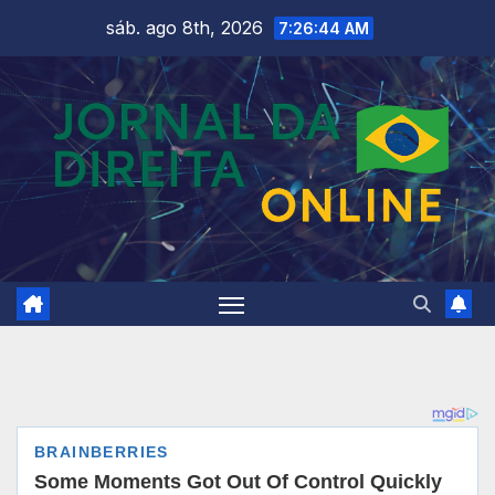
Skip
sáb. ago 8th, 2026
7:26:46 AM
to
content