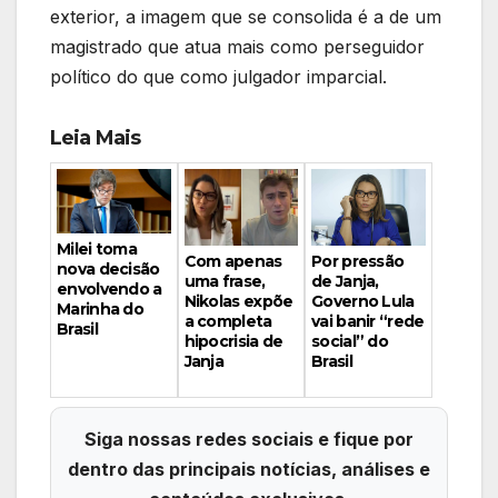
exterior, a imagem que se consolida é a de um
magistrado que atua mais como perseguidor
político do que como julgador imparcial.
Leia Mais
Milei toma
Por pressão
Com apenas
nova decisão
de Janja,
uma frase,
envolvendo a
Governo Lula
Nikolas expõe
Marinha do
vai banir “rede
a completa
Brasil
social” do
hipocrisia de
Brasil
Janja
Siga nossas redes sociais e fique por
dentro das principais notícias, análises e