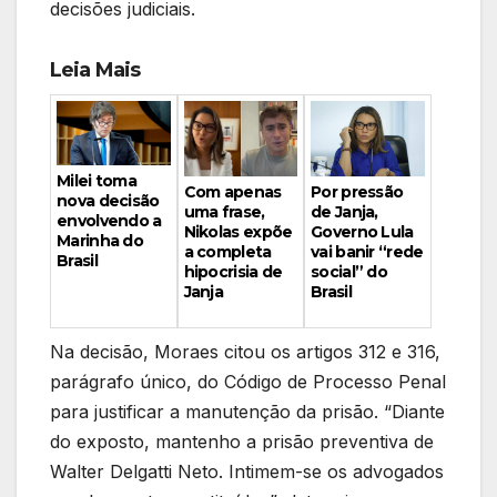
decisões judiciais.
Leia Mais
Milei toma
Por pressão
Com apenas
nova decisão
de Janja,
uma frase,
envolvendo a
Governo Lula
Nikolas expõe
Marinha do
vai banir “rede
a completa
Brasil
social” do
hipocrisia de
Brasil
Janja
Na decisão, Moraes citou os artigos 312 e 316,
parágrafo único, do Código de Processo Penal
para justificar a manutenção da prisão. “Diante
do exposto, mantenho a prisão preventiva de
Walter Delgatti Neto. Intimem-se os advogados