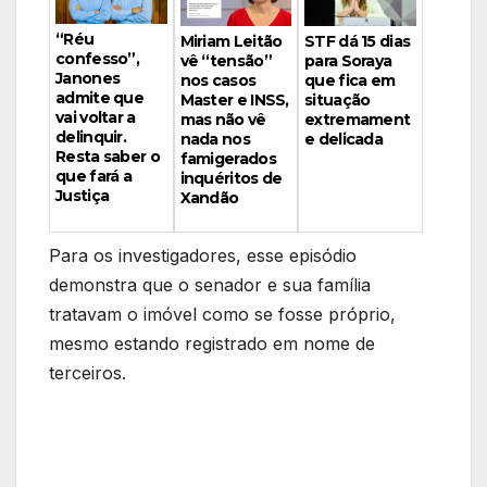
“Réu
Miriam Leitão
STF dá 15 dias
confesso”,
vê “tensão”
para Soraya
Janones
nos casos
que fica em
admite que
Master e INSS,
situação
vai voltar a
mas não vê
extremament
delinquir.
nada nos
e delicada
Resta saber o
famigerados
que fará a
inquéritos de
Justiça
Xandão
Para os investigadores, esse episódio
demonstra que o senador e sua família
tratavam o imóvel como se fosse próprio,
mesmo estando registrado em nome de
terceiros.