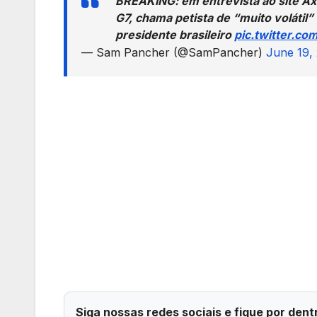
BREAKING: em entrevista ao site Ax
G7, chama petista de “muito volátil
presidente brasileiro
pic.twitter.co
— Sam Pancher (@SamPancher)
June 19,
Siga nossas redes sociais e fique por dent