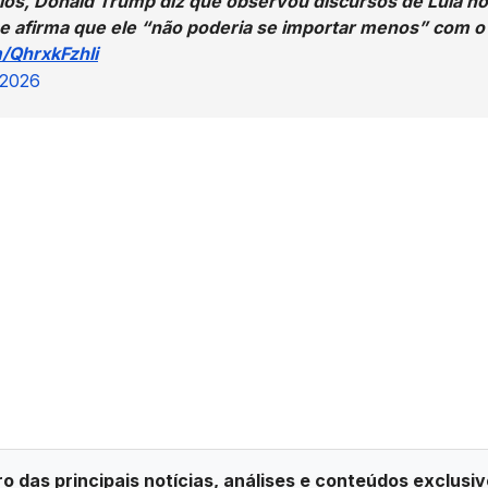
ios, Donald Trump diz que observou discursos de Lula no
” e afirma que ele “não poderia se importar menos” com o
m/QhrxkFzhIi
 2026
ro das principais notícias, análises e conteúdos exclusiv