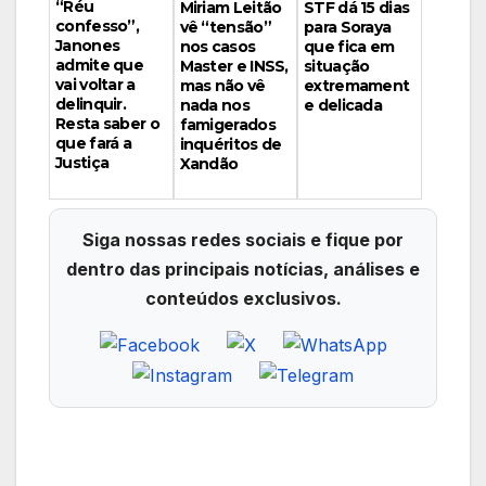
“Réu
Miriam Leitão
STF dá 15 dias
confesso”,
vê “tensão”
para Soraya
Janones
nos casos
que fica em
admite que
Master e INSS,
situação
vai voltar a
mas não vê
extremament
delinquir.
nada nos
e delicada
Resta saber o
famigerados
que fará a
inquéritos de
Justiça
Xandão
Siga nossas redes sociais e fique por
dentro das principais notícias, análises e
conteúdos exclusivos.