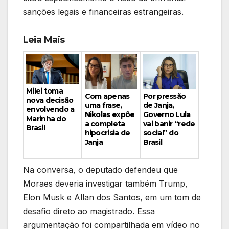
sanções legais e financeiras estrangeiras.
Leia Mais
Milei toma
Por pressão
Com apenas
nova decisão
de Janja,
uma frase,
envolvendo a
Governo Lula
Nikolas expõe
Marinha do
vai banir “rede
a completa
Brasil
social” do
hipocrisia de
Brasil
Janja
Na conversa, o deputado defendeu que
Moraes deveria investigar também Trump,
Elon Musk e Allan dos Santos, em um tom de
desafio direto ao magistrado. Essa
argumentação foi compartilhada em vídeo no