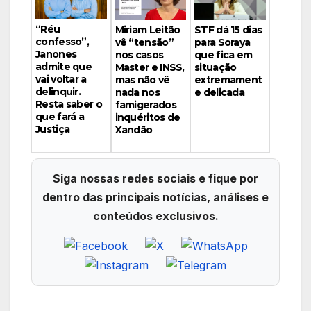
“Réu
Miriam Leitão
STF dá 15 dias
confesso”,
vê “tensão”
para Soraya
Janones
nos casos
que fica em
admite que
Master e INSS,
situação
vai voltar a
mas não vê
extremament
delinquir.
nada nos
e delicada
Resta saber o
famigerados
que fará a
inquéritos de
Justiça
Xandão
Siga nossas redes sociais e fique por
dentro das principais notícias, análises e
conteúdos exclusivos.