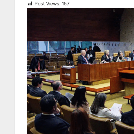
Post Views:
157