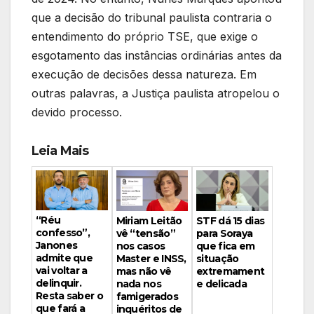
que a decisão do tribunal paulista contraria o
entendimento do próprio TSE, que exige o
esgotamento das instâncias ordinárias antes da
execução de decisões dessa natureza. Em
outras palavras, a Justiça paulista atropelou o
devido processo.
Leia Mais
“Réu
Miriam Leitão
STF dá 15 dias
confesso”,
vê “tensão”
para Soraya
Janones
nos casos
que fica em
admite que
Master e INSS,
situação
vai voltar a
mas não vê
extremament
delinquir.
nada nos
e delicada
Resta saber o
famigerados
que fará a
inquéritos de