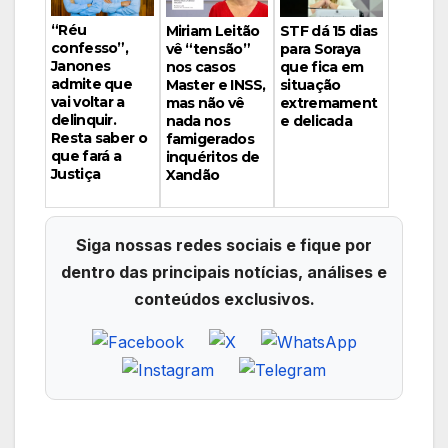
“Réu
Miriam Leitão
STF dá 15 dias
confesso”,
vê “tensão”
para Soraya
Janones
nos casos
que fica em
admite que
Master e INSS,
situação
vai voltar a
mas não vê
extremament
delinquir.
nada nos
e delicada
Resta saber o
famigerados
que fará a
inquéritos de
Justiça
Xandão
Siga nossas redes sociais e fique por
dentro das principais notícias, análises e
conteúdos exclusivos.