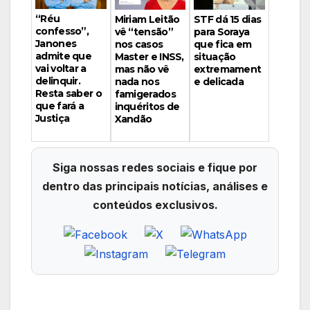
“Réu
Miriam Leitão
STF dá 15 dias
confesso”,
vê “tensão”
para Soraya
Janones
nos casos
que fica em
admite que
Master e INSS,
situação
vai voltar a
mas não vê
extremament
delinquir.
nada nos
e delicada
Resta saber o
famigerados
que fará a
inquéritos de
Justiça
Xandão
Siga nossas redes sociais e fique por
dentro das principais notícias, análises e
conteúdos exclusivos.