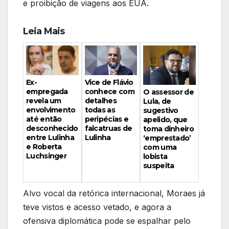
e proibição de viagens aos EUA.
Leia Mais
Vice de Flávio
Ex-
conhece com
empregada
O assessor de
detalhes
revela um
Lula, de
todas as
envolvimento
sugestivo
peripécias e
até então
apelido, que
falcatruas de
desconhecido
toma dinheiro
Lulinha
entre Lulinha
‘emprestado’
e Roberta
com uma
Luchsinger
lobista
suspeita
Alvo vocal da retórica internacional, Moraes já
teve vistos e acesso vetado, e agora a
ofensiva diplomática pode se espalhar pelo