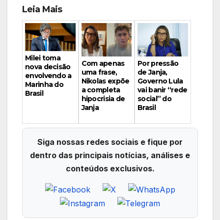
Leia Mais
Milei toma
Por pressão
Com apenas
nova decisão
de Janja,
uma frase,
envolvendo a
Governo Lula
Nikolas expõe
Marinha do
vai banir “rede
a completa
Brasil
social” do
hipocrisia de
Brasil
Janja
Siga nossas redes sociais e fique por
dentro das principais notícias, análises e
conteúdos exclusivos.