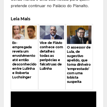
pretende continuar no Palácio do Planalto.
Leia Mais
Vice de Flávio
Ex-
conhece com
empregada
O assessor de
detalhes
revela um
Lula, de
todas as
envolvimento
sugestivo
peripécias e
até então
apelido, que
falcatruas de
desconhecido
toma dinheiro
Lulinha
entre Lulinha
‘emprestado’
e Roberta
com uma
Luchsinger
lobista
suspeita