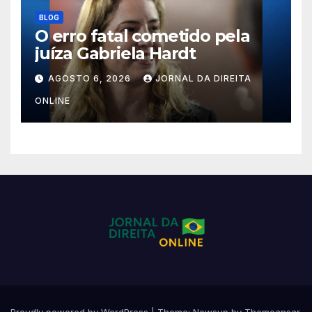
BLOG
O erro fatal cometido pela
juíza Gabriela Hardt
AGOSTO 6, 2026
JORNAL DA DIREITA
ONLINE
Proudly powered by WordPress
|
Theme:
Newsup
by
Themeansar
.