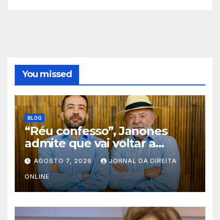
You missed
BLOG
“Réu confesso”, Janones
admite que vai voltar a
delinquir. Resta saber o que
AGOSTO 7, 2026
JORNAL DA DIREITA
fará a Justiça
ONLINE