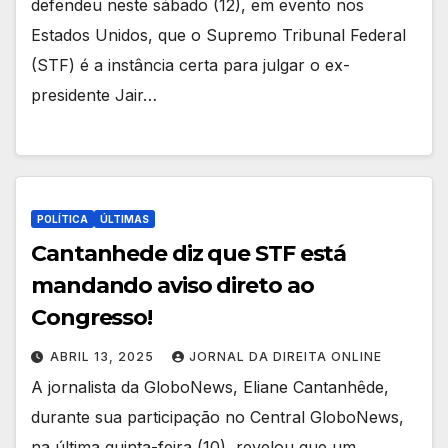
defendeu neste sábado (12), em evento nos
Estados Unidos, que o Supremo Tribunal Federal
(STF) é a instância certa para julgar o ex-
presidente Jair…
POLÍTICA
ÚLTIMAS
Cantanhede diz que STF está
mandando aviso direto ao
Congresso!
ABRIL 13, 2025
JORNAL DA DIREITA ONLINE
A jornalista da GloboNews, Eliane Cantanhêde,
durante sua participação no Central GloboNews,
na última quinta-feira (10), revelou que um