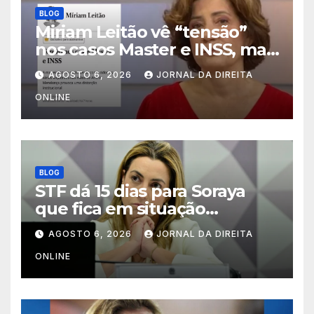
BLOG
Miriam Leitão vê “tensão”
nos casos Master e INSS, mas
não vê nada nos famigerados
AGOSTO 6, 2026
JORNAL DA DIREITA
inquéritos de Xandão
ONLINE
BLOG
STF dá 15 dias para Soraya
que fica em situação
extremamente delicada
AGOSTO 6, 2026
JORNAL DA DIREITA
ONLINE