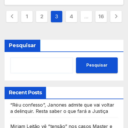
Paginação
1
2
3
4
…
16
de
posts
Pesquisar
Pesquisar
Recent Posts
“Réu confesso”, Janones admite que vai voltar
a delinquir. Resta saber o que fará a Justiça
Miriam Leitão vê “tensão” nos casos Master e