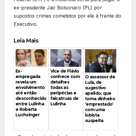
ex-presidente Jair Bolsonaro (PL) por
supostos crimes cometidos por ele à frente do
Executivo.
Leia Mais
Vice de Flávio
Ex-
conhece com
empregada
O assessor de
detalhes
revela um
Lula, de
todas as
envolvimento
sugestivo
peripécias e
até então
apelido, que
falcatruas de
desconhecido
toma dinheiro
Lulinha
entre Lulinha
‘emprestado’
e Roberta
com uma
Luchsinger
lobista
suspeita