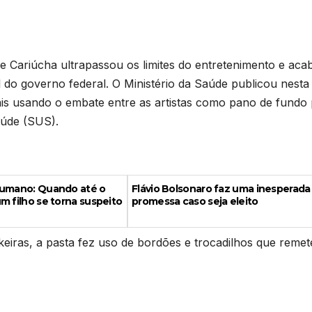
e Cariúcha ultrapassou os limites do entretenimento e aca
 do governo federal. O Ministério da Saúde publicou nesta
ais usando o embate entre as artistas como pano de fundo
aúde (SUS).
sumano: Quando até o
Flávio Bolsonaro faz uma inesperada
m filho se torna suspeito
promessa caso seja eleito
iras, a pasta fez uso de bordões e trocadilhos que reme