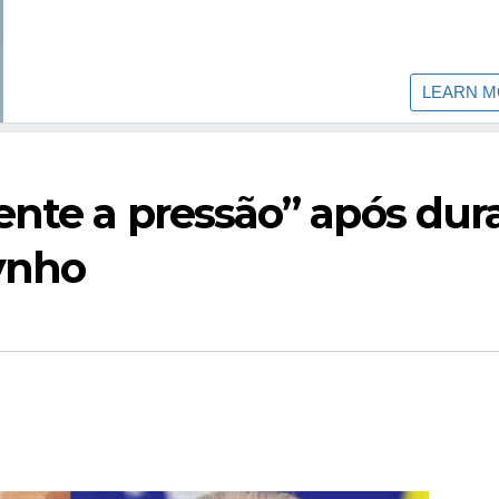
ente a pressão” após dur
dynho