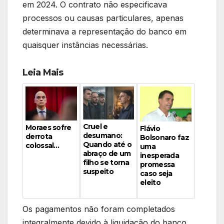
em 2024. O contrato não especificava
processos ou causas particulares, apenas
determinava a representação do banco em
quaisquer instâncias necessárias.
Leia Mais
Cruel e
Moraes sofre
Flávio
desumano:
derrota
Bolsonaro faz
Quando até o
colossal…
uma
abraço de um
inesperada
filho se torna
promessa
suspeito
caso seja
eleito
Os pagamentos não foram completados
integralmente devido à liquidação do banco.