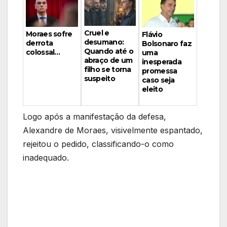
Cruel e
Moraes sofre
Flávio
desumano:
derrota
Bolsonaro faz
Quando até o
colossal…
uma
abraço de um
inesperada
filho se torna
promessa
suspeito
caso seja
eleito
Logo após a manifestação da defesa,
Alexandre de Moraes, visivelmente espantado,
rejeitou o pedido, classificando-o como
inadequado.