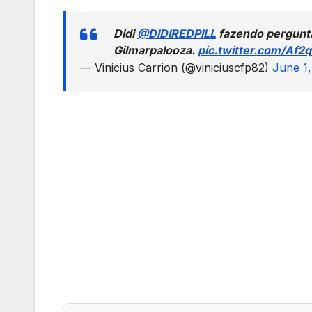
Didi
@DIDIREDPILL
fazendo pergunta
Gilmarpalooza.
pic.twitter.com/Af2
— Vinicius Carrion (@viniciuscfp82)
June 1