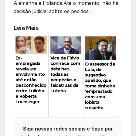
Alemanha e Holanda.Até o momento, não há
decisão judicial sobre os pedidos.
Leia Mais
Vice de Flávio
Ex-
conhece com
empregada
O assessor de
detalhes
revela um
Lula, de
todas as
envolvimento
sugestivo
peripécias e
até então
apelido, que
falcatruas de
desconhecido
toma dinheiro
Lulinha
entre Lulinha
‘emprestado’
e Roberta
com uma
Luchsinger
lobista
suspeita
Siga nossas redes sociais e fique por