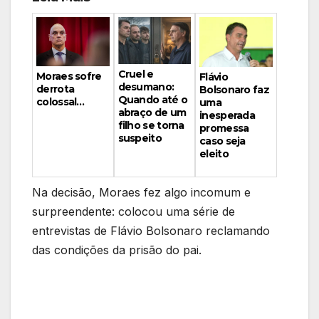
Cruel e
Moraes sofre
Flávio
desumano:
derrota
Bolsonaro faz
Quando até o
colossal…
uma
abraço de um
inesperada
filho se torna
promessa
suspeito
caso seja
eleito
Na decisão, Moraes fez algo incomum e
surpreendente: colocou uma série de
entrevistas de Flávio Bolsonaro reclamando
das condições da prisão do pai.