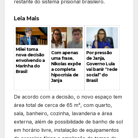
restante do sistema prisional brasileiro.
Leia Mais
Milei toma
Por pressão
Com apenas
nova decisão
de Janja,
uma frase,
envolvendo a
Governo Lula
Nikolas expõe
Marinha do
vai banir “rede
a completa
Brasil
social” do
hipocrisia de
Brasil
Janja
De acordo com a decisão, o novo espaço tem
área total de cerca de 65 m², com quarto,
sala, banheiro, cozinha, lavanderia e área
externa, além de possibilidade de banho de sol
em horário livre, instalação de equipamentos