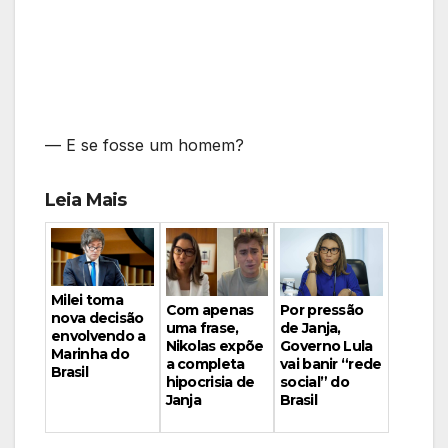
— E se fosse um homem?
Leia Mais
Milei toma
Por pressão
Com apenas
nova decisão
de Janja,
uma frase,
envolvendo a
Governo Lula
Nikolas expõe
Marinha do
vai banir “rede
a completa
Brasil
social” do
hipocrisia de
Brasil
Janja