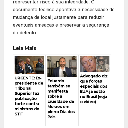
representar risco à sua integridade. O
documento técnico apontava a necessidade de
mudança de local justamente para reduzir
eventuais ameaças e preservar a segurança
do detento.
Leia Mais
Advogado diz
URGENTE: Ex-
Eduardo
que forças
presidente de
também se
especiais dos
Tribunal
manifesta
EUA já estão
Superior faz
sobre a
no Brasil (veja
publicação
crueldade de
o vídeo)
forte contra
Moraes em
ministros do
pleno Dia dos
STF
Pais