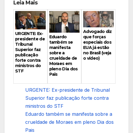
Leia Mais
Advogado diz
URGENTE: Ex-
Eduardo
que forças
presidente de
também se
especiais dos
Tribunal
manifesta
EUA já estão
Superior faz
sobre a
no Brasil (veja
publicação
crueldade de
o vídeo)
forte contra
Moraes em
ministros do
pleno Dia dos
STF
Pais
URGENTE: Ex-presidente de Tribunal
Superior faz publicação forte contra
ministros do STF
Eduardo também se manifesta sobre a
crueldade de Moraes em pleno Dia dos
Pais