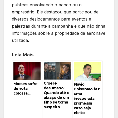
públicas envolvendo o banco ou o
empresário. Ele destacou que participou de
diversos deslocamentos para eventos e
palestras durante a campanha e que não tinha
informações sobre a propriedade da aeronave
utilizada.
Leia Mais
Cruel e
Moraes sofre
Flávio
desumano:
derrota
Bolsonaro faz
Quando até o
colossal…
uma
abraço de um
inesperada
filho se torna
promessa
suspeito
caso seja
eleito