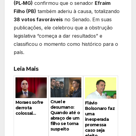
(PL‑MG)
confirmou que o senador
Efraim
Filho (PB)
também aderiu à causa, totalizando
38 votos favoráveis
no Senado. Em suas
publicações, ele celebrou que a obstrução
legislativa “começa a dar resultados” e
classificou o momento como histórico para o
país.
Leia Mais
Cruel e
Moraes sofre
Flávio
desumano:
derrota
Bolsonaro faz
Quando até o
colossal…
uma
abraço de um
inesperada
filho se torna
promessa
suspeito
caso seja
eleito