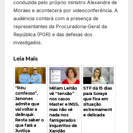
conduzida pelo próprio ministro Alexandre de
Moraes e acontecerá por videoconferência. A
audiência contará com a presença de
representantes da Procuradoria-Geral da
República (PGR) e das defesas dos
investigados.
Leia Mais
“Réu
Miriam Leitão
STF dá 15 dias
confesso”,
vê “tensão”
para Soraya
Janones
nos casos
que fica em
admite que
Master e INSS,
situação
vai voltar a
mas não vê
extremament
delinquir.
nada nos
e delicada
Resta saber o
famigerados
que fará a
inquéritos de
Justiça
Xandão