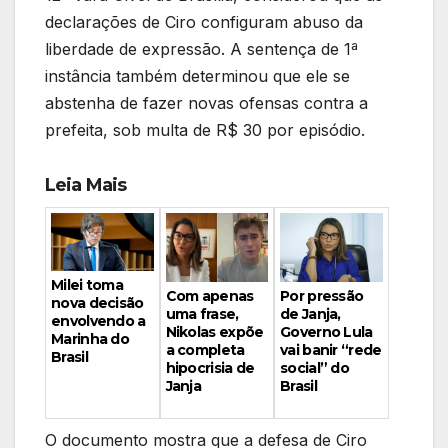
declarações de Ciro configuram abuso da
liberdade de expressão. A sentença de 1ª
instância também determinou que ele se
abstenha de fazer novas ofensas contra a
prefeita, sob multa de R$ 30 por episódio.
Leia Mais
Milei toma
Por pressão
Com apenas
nova decisão
de Janja,
uma frase,
envolvendo a
Governo Lula
Nikolas expõe
Marinha do
vai banir “rede
a completa
Brasil
social” do
hipocrisia de
Brasil
Janja
O documento mostra que a defesa de Ciro