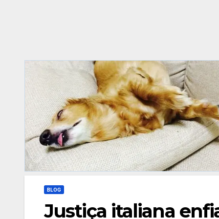
BLOG
Justiça italiana enf