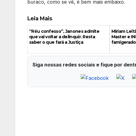
buraco, como se vê, é bem mais embaixo.
Leia Mais
“Réu confesso”, Janones admite
Miriam Leit
que vai voltar a delinquir. Resta
Master e IN
saber o que fará a Justiça
famigerado
Siga nossas redes sociais e fique por dent