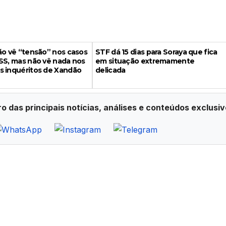
ão vê “tensão” nos casos
STF dá 15 dias para Soraya que fica
SS, mas não vê nada nos
em situação extremamente
s inquéritos de Xandão
delicada
ro das principais notícias, análises e conteúdos exclusiv