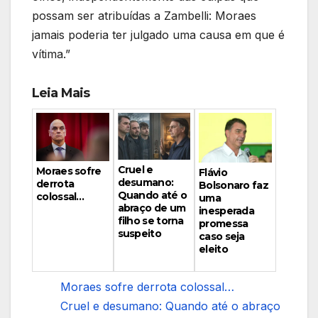
possam ser atribuídas a Zambelli: Moraes
jamais poderia ter julgado uma causa em que é
vítima.”
Leia Mais
Cruel e
Moraes sofre
Flávio
desumano:
derrota
Bolsonaro faz
Quando até o
colossal…
uma
abraço de um
inesperada
filho se torna
promessa
suspeito
caso seja
eleito
Moraes sofre derrota colossal…
Cruel e desumano: Quando até o abraço