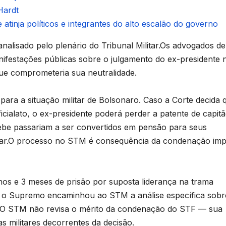
Hardt
 atinja políticos e integrantes do alto escalão do governo
nalisado pelo plenário do Tribunal Militar.Os advogados de
ifestações públicas sobre o julgamento do ex-presidente 
que comprometeria sua neutralidade.
ara a situação militar de Bolsonaro. Caso a Corte decida 
icialato, o ex-presidente poderá perder a patente de capit
ebe passariam a ser convertidos em pensão para seus
litar.O processo no STM é consequência da condenação im
s e 3 meses de prisão por suposta liderança na trama
o, o Supremo encaminhou ao STM a análise específica sobr
s.O STM não revisa o mérito da condenação do STF — sua
s militares decorrentes da decisão.