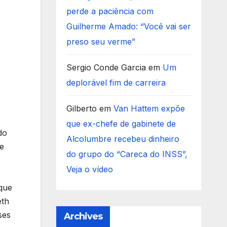
perde a paciência com
Guilherme Amado: “Você vai ser
preso seu verme”
Sergio Conde Garcia
em
Um
deplorável fim de carreira
Gilberto
em
Van Hattem expõe
que ex-chefe de gabinete de
do
Alcolumbre recebeu dinheiro
te
do grupo do “Careca do INSS”,
Veja o vídeo
 que
eth
ses
Archives