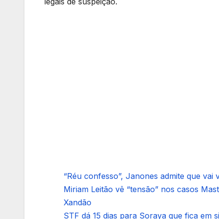
legais de suspeição.
“Réu confesso”, Janones admite que vai vo
Miriam Leitão vê “tensão” nos casos Mas
Xandão
STF dá 15 dias para Soraya que fica em 